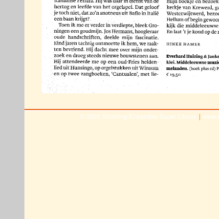
© 2026 Stichting Ensemble Super Librum
|
www.s