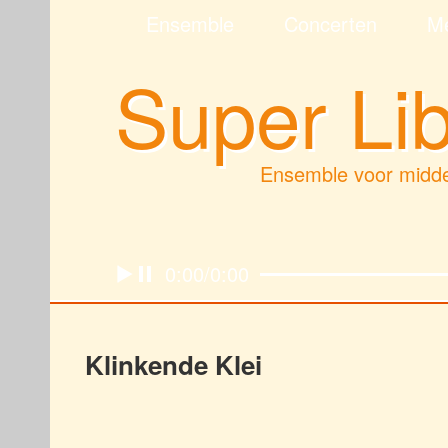
Ensemble
Concerten
M
Super Li
Ensemble voor midd
0:00/0:00
Klinkende Klei